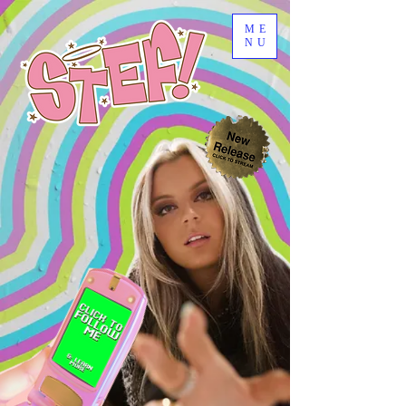
ME
NU